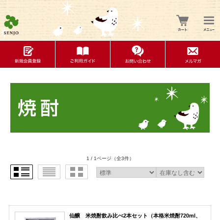
1 / 1ページ
（全3件）
仙醸 米焼酎飲み比べ2本セット（本格米焼酎720ml、