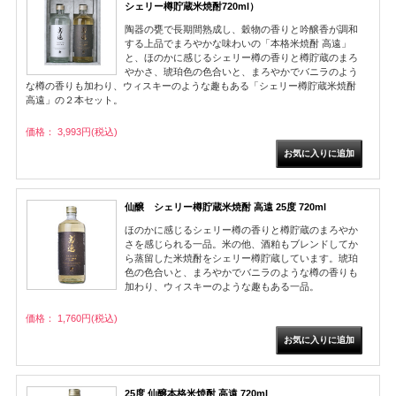
シェリー樽貯蔵米焼酎720ml）
陶器の甕で長期間熟成し、穀物の香りと吟醸香が調和
する上品でまろやかな味わいの「本格米焼酎 高遠」
と、ほのかに感じるシェリー樽の香りと樽貯蔵のまろ
やかさ、琥珀色の色合いと、まろやかでバニラのよう
な樽の香りも加わり、ウィスキーのような趣もある「シェリー樽貯蔵米焼酎
高遠」の２本セット。
価格： 3,993円(税込)
仙醸 シェリー樽貯蔵米焼酎 高遠 25度 720ml
ほのかに感じるシェリー樽の香りと樽貯蔵のまろやか
さを感じられる一品。米の他、酒粕もブレンドしてか
ら蒸留した米焼酎をシェリー樽貯蔵しています。琥珀
色の色合いと、まろやかでバニラのような樽の香りも
加わり、ウィスキーのような趣もある一品。
価格： 1,760円(税込)
25度 仙醸本格米焼酎 高遠 720ml