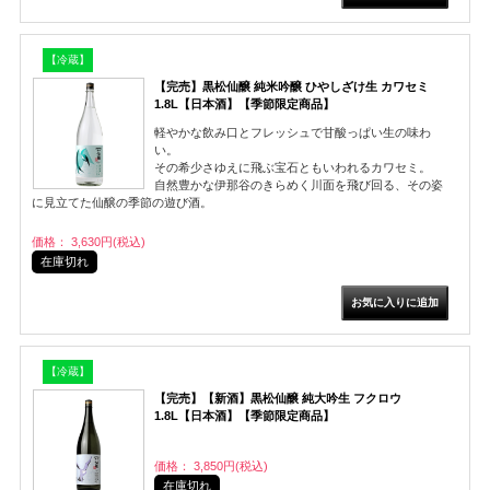
【冷蔵】
【完売】黒松仙醸 純米吟醸 ひやしざけ生 カワセミ
1.8L【日本酒】【季節限定商品】
軽やかな飲み口とフレッシュで甘酸っぱい生の味わ
い。
その希少さゆえに飛ぶ宝石ともいわれるカワセミ。
自然豊かな伊那谷のきらめく川面を飛び回る、その姿
に見立てた仙醸の季節の遊び酒。
価格： 3,630円(税込)
在庫切れ
【冷蔵】
【完売】【新酒】黒松仙醸 純大吟生 フクロウ
1.8L【日本酒】【季節限定商品】
価格： 3,850円(税込)
在庫切れ