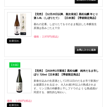
【完売】【12月20日以降、順次発送】黒松仙醸 年とり
酒 1.8L（しぼりたて） 【日本酒】【季節限定商品】
暮れの定番。しぼりたてをそのまま瓶詰した本醸造生
原酒は呑みごたえ十分
価格： 2,970円(税込)
在庫切れ
【冷蔵】
【完売】【2026年2月製造】黒松仙醸 純米だるま市し
ぼり 720ml【日本酒】【季節限定商品】
新春仕込みの生原酒として2月11日のだるま市で新酒が
お披露目されるほ か、火入れ後1年以上の熟成されま
す。リンゴ系の吟醸香と干しブドウのよう な熟成感が
同居する、個性的な味わい。
価格： 1,650円(税込)
在庫切れ