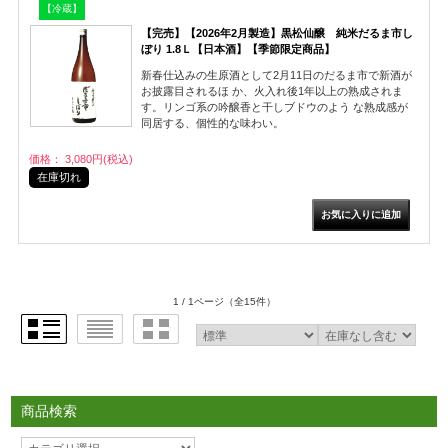
【冷蔵】
【完売】【2026年2月製造】黒松仙醸 純米だるま市し
ぼり 1.8Ｌ【日本酒】【季節限定商品】
新春仕込みの生原酒として2月11日のだるま市で新酒が
お披露目されるほ か、火入れ後1年以上の熟成されま
す。リンゴ系の吟醸香と干しブドウのよう な熟成感が
同居する、個性的な味わい。
価格： 3,080円(税込)
在庫切れ
1 / 1ページ
（全15件）
商品検索