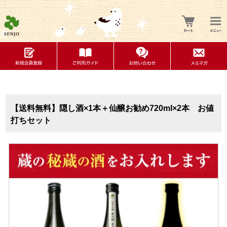
【送料無料】隠し酒×1本＋仙醸お勧め720ml×2本 お値
打ちセット