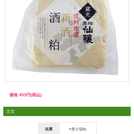
価格:
453円
(税込)
注文
在庫
×売り切れ